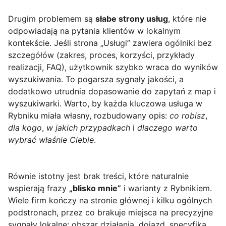
Drugim problemem są
słabe strony usług
, które nie
odpowiadają na pytania klientów w lokalnym
kontekście. Jeśli strona „Usługi” zawiera ogólniki bez
szczegółów (zakres, proces, korzyści, przykłady
realizacji, FAQ), użytkownik szybko wraca do wyników
wyszukiwania. To pogarsza sygnały jakości, a
dodatkowo utrudnia dopasowanie do zapytań z map i
wyszukiwarki. Warto, by każda kluczowa usługa w
Rybniku miała własny, rozbudowany opis:
co robisz
,
dla kogo
,
w jakich przypadkach
i
dlaczego warto
wybrać właśnie Ciebie
.
Równie istotny jest brak treści, które naturalnie
wspierają frazy
„blisko mnie”
i warianty z Rybnikiem.
Wiele firm kończy na stronie głównej i kilku ogólnych
podstronach, przez co brakuje miejsca na precyzyjne
sygnały lokalne: obszar działania, dojazd, specyfika