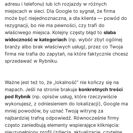
adresu i telefonu) lub ich rozjazdy w różnych
miejscach w sieci. Dla Google to sygnał, że firma
może być niejednoznaczna, a dla klienta — powód do
rezygnacji, bo nie ma pewności, czy trafi do
właściwego miejsca. Kolejny częsty błąd to
słaba
widoczność w kategoriach
(np. wybór zbyt ogólnej
branży albo brak właściwych usług), przez co Twoja
firma nie trafia do zapytań, na które faktycznie chcesz
sprzedawać w Rybniku.
Ważne jest też to, że „lokalność” nie kończy się na
mapach. Jeśli na stronie brakuje
konkretnych treści
pod Rybnik
(np. opisów usług, które rzeczywiście
wykonujesz, z odniesieniem do lokalizacji), Google ma
mniej powodów, by uznać Twoją witrynę za
najbardziej trafną odpowiedź. Równocześnie firmy
często zaniedbują elementy wspierające kliknięcia:
nieuzupełniony profil (zdjęcia, aktualizacje, czytelne