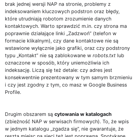
brak jednej wersji NAP na stronie, problemy z
indeksowaniem kluczowych podstron oraz błędy,
które utrudniają robotom zrozumienie danych
kontaktowych. Warto sprawdzić m.in. czy strona ma
poprawnie działające linki „Zadzwoń” (telefon w
formacie klikalnym), czy dane kontaktowe nie są
wstawione wyłącznie jako grafiki, oraz czy podstrony
typu „Kontakt” nie są zablokowane w
robots.txt
lub
oznaczone w sposób, który uniemożliwia ich
indeksację. Liczą się też detale: czy adres jest
konsekwentnie prezentowany w tym samym brzmieniu
i czy jest zgodny z tym, co masz w Google Business
Profile.
Drugim obszarem są
cytowania w katalogach
(zbieżność NAP w serwisach firmowych). To, że wpis
w jednym katalogu „zgadza się”, nie gwarantuje, że
reszta miejsc na sieci też jest poprawna. Spotykane