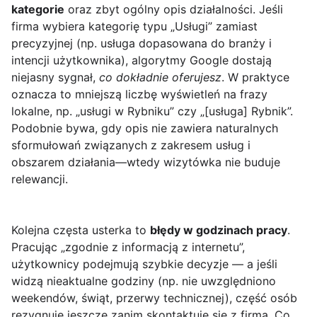
kategorie
oraz zbyt ogólny opis działalności. Jeśli
firma wybiera kategorię typu „Usługi” zamiast
precyzyjnej (np. usługa dopasowana do branży i
intencji użytkownika), algorytmy Google dostają
niejasny sygnał,
co dokładnie oferujesz
. W praktyce
oznacza to mniejszą liczbę wyświetleń na frazy
lokalne, np. „usługi w Rybniku” czy „[usługa] Rybnik”.
Podobnie bywa, gdy opis nie zawiera naturalnych
sformułowań związanych z zakresem usług i
obszarem działania—wtedy wizytówka nie buduje
relewancji.
Kolejna częsta usterka to
błędy w godzinach pracy
.
Pracując „zgodnie z informacją z internetu”,
użytkownicy podejmują szybkie decyzje — a jeśli
widzą nieaktualne godziny (np. nie uwzględniono
weekendów, świąt, przerwy technicznej), część osób
rezygnuje jeszcze zanim skontaktuje się z firmą. Co