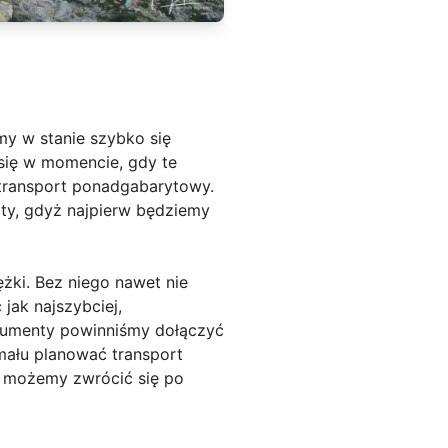
my w stanie szybko się
 się w momencie, gdy te
 transport ponadgabarytowy.
ty, gdyż najpierw będziemy
żki. Bez niego nawet nie
jak najszybciej,
okumenty powinniśmy dołączyć
ału planować transport
e możemy zwrócić się po