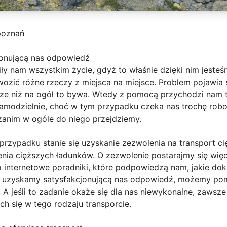
poznań
jonującą nas odpowiedź
y nam wszystkim życie, gdyż to właśnie dzięki nim jesteś
wozić różne rzeczy z miejsca na miejsce. Problem pojawia
ksze niż na ogół to bywa. Wtedy z pomocą przychodzi nam
modzielnie, choć w tym przypadku czeka nas trochę robo
, zanim w ogóle do niego przejdziemy.
zypadku stanie się uzyskanie zezwolenia na transport cię
a cięższych ładunków. O zezwolenie postarajmy się więc 
o internetowe poradniki, które podpowiedzą nam, jakie d
ż uzyskamy satysfakcjonującą nas odpowiedź, możemy pom
 A jeśli to zadanie okaże się dla nas niewykonalne, zawsz
ch się w tego rodzaju transporcie.