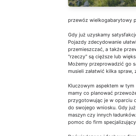
przewóz wielkogabarytowy 
Gdy już uzyskamy satysfakc
Pojazdy zdecydowanie ułatwił
przemieszczać, a także prze
"rzeczy" są cięższe lub wię
Możemy przeprowadzić go sa
musieli załatwić kilka spraw
Kluczowym aspektem w tym pr
mamy co planować przewożeni
przygotowując je w oparciu 
do swojego wniosku. Gdy ju
maszyn czy innych ładunków.
pomoc do firm specjalizujący