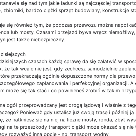
tanawia się nad tym jakie ładunki są najczęściej transpo
 zbiorniki, bardzo ciężki sprzęt budowlany, konstrukcje st
zuje się również tym, że podczas przewozu można napotkać
onda lub mosty. Czasami przejazd bywa wręcz niemożliwy,
yn jest także niebezpieczny.
zisiejszych
zisiejszych czasach każdą sprawę da się załatwić w sposó
, że tak wcale nie jest, gdy zechcesz samodzielnie zaplan
, które przekraczają ogólnie dopuszczone normy dla przew
czegółowego zaplanowania i perfekcyjnej organizacji. A cz
em może się tak stać i co powinieneś zrobić w takim przy
a ogół przeprowadzany jest drogą lądową i właśnie z teg
czego? Ponieważ gdy ustalisz już swoją trasę i później ją
 że natkniesz się na niej na liczne mosty, ronda, zbyt wys
gi na te przeszkody transport ciężki może okazać się nie 
dy rozważyć inną opcję - np. transport wodny.