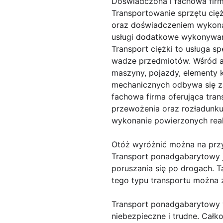
Doświadczona i fachowa firm
Transportowanie sprzętu cię
oraz doświadczeniem wykonaj
usługi dodatkowe wykonywan
Transport ciężki to usługa s
wadze przedmiotów. Wśród ak
maszyny, pojazdy, elementy 
mechanicznych odbywa się za
fachowa firma oferująca tra
przewożenia oraz rozładunku.
wykonanie powierzonych real
Otóż wyróżnić można na prz
Transport ponadgabarytowy j
poruszania się po drogach. T
tego typu transportu można z
Transport ponadgabarytowy w
niebezpieczne i trudne. Całk