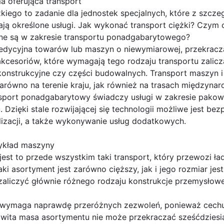
a oferująca transport
żkiego to zadanie dla jednostek specjalnych, które z sz
ą określone usługi. Jak wykonać transport ciężki? Czym o
e są w zakresie transportu ponadgabarytowego?
pedycyjna towarów lub maszyn o niewymiarowej, przekracza
cesoriów, które wymagają tego rodzaju transportu zalicz
konstrukcyjne czy części budowalnych. Transport maszyn i
równo na terenie kraju, jak również na trasach międzyna
nsport ponadgabarytowy świadczy usługi w zakresie pakow
 Dzięki stale rozwijającej się technologii możliwe jest be
izacji, a także wykonywanie usług dodatkowych.
ykład maszyny
est to przede wszystkim taki transport, który przewozi ła
aki asortyment jest zarówno cięższy, jak i jego rozmiar je
aliczyć głównie różnego rodzaju konstrukcje przemysłowe 
ymaga naprawdę przeróżnych zezwoleń, ponieważ cechuje 
owita masa asortymentu nie może przekraczać sześćdziesią