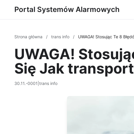
Portal Systemów Alarmowych
Strona główna
/
trans info
/
UWAGA! Stosując Te 8 Błęd
UWAGA! Stosując
Się Jak transpo
30.11.-0001
|
trans info