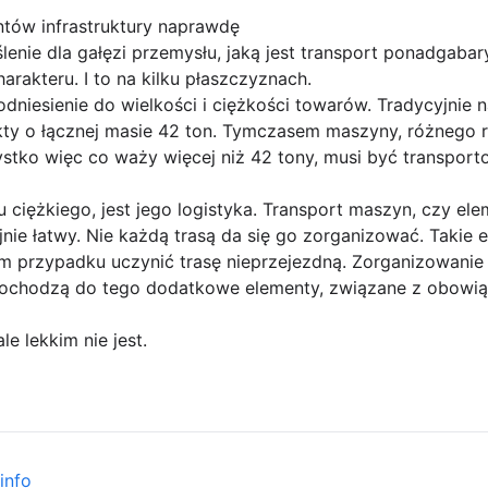
tów infrastruktury naprawdę
ślenie dla gałęzi przemysłu, jaką jest transport ponadgaba
arakteru. I to na kilku płaszczyznach.
odniesienie do wielkości i ciężkości towarów. Tradycyjnie 
y o łącznej masie 42 ton. Tymczasem maszyny, różnego ro
ystko więc co waży więcej niż 42 tony, musi być transpor
 ciężkiego, jest jego logistyka. Transport maszyn, czy ele
nie łatwy. Nie każdą trasą da się go zorganizować. Takie e
 przypadku uczynić trasę nieprzejezdną. Zorganizowanie 
e dochodzą do tego dodatkowe elementy, związane z obowią
le lekkim nie jest.
info