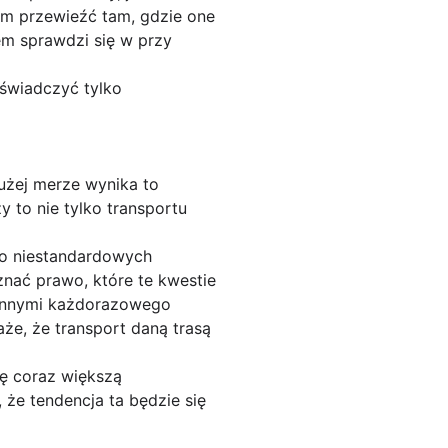
em przewieźć tam, gdzie one
em sprawdzi się w przy
 świadczyć tylko
użej merze wynika to
y to nie tylko transportu
i o niestandardowych
nać prawo, które te kwestie
 innymi każdorazowego
że, że transport daną trasą
ię coraz większą
 że tendencja ta będzie się