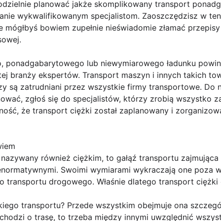
odzielnie planować jakże skomplikowany transport ponadga
danie wykwalifikowanym specjalistom. Zaoszczędzisz w ten 
re mógłbyś bowiem zupełnie nieświadomie złamać przepisy 
sowej.
ego, ponadgabarytowego lub niewymiarowego ładunku powi
 tej branży ekspertów. Transport maszyn i innych takich to
zy są zatrudniani przez wszystkie firmy transportowe. Do 
wać, zgłoś się do specjalistów, którzy zrobią wszystko z
ość, że transport ciężki został zaplanowany i zorganizow
wiem
nazywany również ciężkim, to gałąź transportu zajmująca 
enormatywnymi. Swoimi wymiarami wykraczają one poza 
do transportu drogowego. Właśnie dlatego transport cię
akiego transportu? Przede wszystkim obejmuje ona szczegó
chodzi o trasę, to trzeba między innymi uwzględnić wszyst