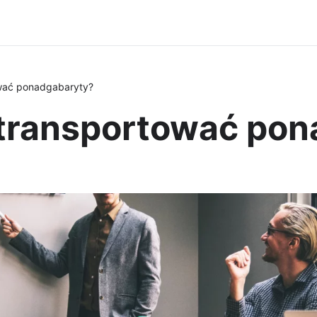
ować ponadgabaryty?
k transportować po