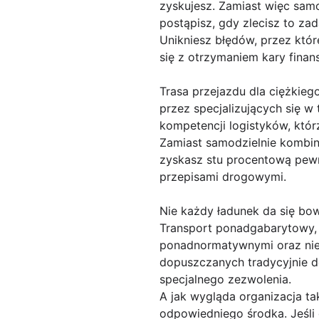
zyskujesz. Zamiast więc sam
postąpisz, gdy zlecisz to za
Unikniesz błędów, przez któ
się z otrzymaniem kary finan
Trasa przejazdu dla ciężki
przez specjalizujących się w
kompetencji logistyków, któr
Zamiast samodzielnie kombino
zyskasz stu procentową pewn
przepisami drogowymi.
Nie każdy ładunek da się bo
Transport ponadgabarytowy, 
ponadnormatywnymi oraz ni
dopuszczanych tradycyjnie 
specjalnego zezwolenia.
A jak wygląda organizacja t
odpowiedniego środka. Jeśli 