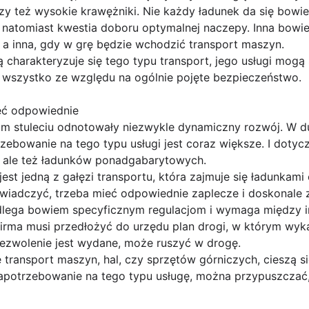
zy też wysokie krawężniki. Nie każdy ładunek da się bowi
o natomiast kwestia doboru optymalnej naczepy. Inna bowi
j, a inna, gdy w grę będzie wchodzić transport maszyn.
ą charakteryzuje się tego typu transport, jego usługi mogą
o wszystko ze względu na ogólnie pojęte bezpieczeństwo.
eć odpowiednie
im stuleciu odnotowały niezwykle dynamiczny rozwój. W d
zebowanie na tego typu usługi jest coraz większe. I dotycz
, ale też ładunków ponadgabarytowych.
st jedną z gałęzi transportu, która zajmuje się ładunkam
wiadczyć, trzeba mieć odpowiednie zaplecze i doskonale z
podlega bowiem specyficznym regulacjom i wymaga między
firma musi przedłożyć do urzędu plan drogi, w którym wyka
 zezwolenie jest wydane, może ruszyć w drogę.
 transport maszyn, hal, czy sprzętów górniczych, cieszą s
zapotrzebowanie na tego typu usługę, można przypuszczać,