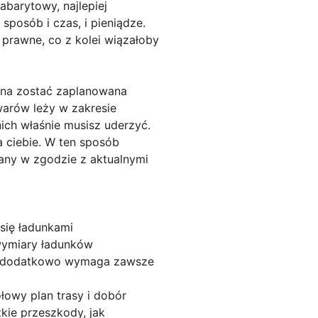
barytowy, najlepiej
sposób i czas, i pieniądze.
prawne, co z kolei wiązałoby
nna zostać zaplanowana
warów leży w zakresie
nich właśnie musisz uderzyć.
a ciebie. W ten sposób
any w zgodzie z aktualnymi
się ładunkami
wymiary ładunków
żki dodatkowo wymaga zawsze
łowy plan trasy i dobór
kie przeszkody, jak