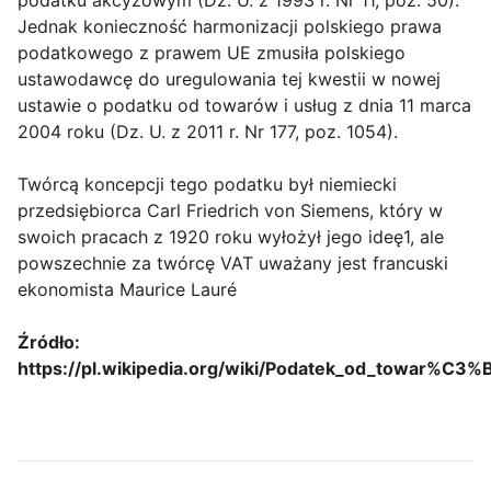
podatku akcyzowym (Dz. U. z 1993 r. Nr 11, poz. 50).
Jednak konieczność harmonizacji polskiego prawa
podatkowego z prawem UE zmusiła polskiego
ustawodawcę do uregulowania tej kwestii w nowej
ustawie o podatku od towarów i usług z dnia 11 marca
2004 roku (Dz. U. z 2011 r. Nr 177, poz. 1054).
Twórcą koncepcji tego podatku był niemiecki
przedsiębiorca Carl Friedrich von Siemens, który w
swoich pracach z 1920 roku wyłożył jego ideę1, ale
powszechnie za twórcę VAT uważany jest francuski
ekonomista Maurice Lauré
Źródło:
https://pl.wikipedia.org/wiki/Podatek_od_towar%C