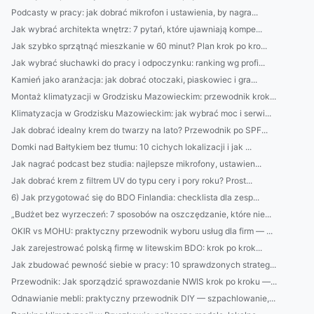
Podcasty w pracy: jak dobrać mikrofon i ustawienia, by nagra...
Jak wybrać architekta wnętrz: 7 pytań, które ujawniają kompe...
Jak szybko sprzątnąć mieszkanie w 60 minut? Plan krok po kro...
Jak wybrać słuchawki do pracy i odpoczynku: ranking wg profi...
Kamień jako aranżacja: jak dobrać otoczaki, piaskowiec i gra...
Montaż klimatyzacji w Grodzisku Mazowieckim: przewodnik krok...
Klimatyzacja w Grodzisku Mazowieckim: jak wybrać moc i serwi...
Jak dobrać idealny krem do twarzy na lato? Przewodnik po SPF...
Domki nad Bałtykiem bez tłumu: 10 cichych lokalizacji i jak ...
Jak nagrać podcast bez studia: najlepsze mikrofony, ustawien...
Jak dobrać krem z filtrem UV do typu cery i pory roku? Prost...
6) Jak przygotować się do BDO Finlandia: checklista dla zesp...
„Budżet bez wyrzeczeń: 7 sposobów na oszczędzanie, które nie...
OKIR vs MOHU: praktyczny przewodnik wyboru usług dla firm — ...
Jak zarejestrować polską firmę w litewskim BDO: krok po krok...
Jak zbudować pewność siebie w pracy: 10 sprawdzonych strateg...
Przewodnik: Jak sporządzić sprawozdanie NWIS krok po kroku —...
Odnawianie mebli: praktyczny przewodnik DIY — szpachlowanie,...