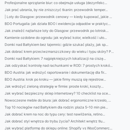
Profesjonalne sprzątanie biur: co obejmuje usługa (dezynfekc...
Jak prać ubrania, by nie zniszczyć tkanin: przewodnik temper...
| Loty do Glasgow: przewodnik cenowy — kiedy kupować, jakie ...
BDO Portugalia: jak działa BDO i ewidencja odpadów w praktyc...
Jak znaleźć najtańsze loty do Glasgow: przewodnik po lotnisk...
Kamienie ozdobne do ogrodu: jak wybrać kolor, wielkość i uło...
Domki nad Bałtykiem bez tajemnic: gdzie szukać plaży, jak sp...
Jak dobrać krem przeciwzmarszczkowy do wieku i typu skóry? P...
Domki nad Bałtykiem: 7 najpiękniejszych lokalizacji na ciszę...
Jak odzyskać kontrolę nad rachunkami w ROD: 7 prostych krokó...
BDO Austria: jak wdrożyć raportowanie i dokumentację dla fir...
BDO Austria: krok po kroku — jakie firmy muszą się rejestrow...
Jak wdrożyć zieloną strategię w firmie: proste kroki, koszty...
Jak wybrać bezpieczny sklep internetowy? 10 checklist na oce...
Nowoczesne meble do biura: jak dobrać ergonomiczne krzesło, ...
Top 10 noclegów nad Bałtykiem dla rodzin: plaża 5–10 min pie...
Jak dobrać krem na noc do typu cery: test nawilżenia, retino...
Jak dobrać styl wnętrza do trybu życia? Architekt wnętrz tłu...
Jak wybrać platformę do sklepu online: Shopify vs WooCommerc...