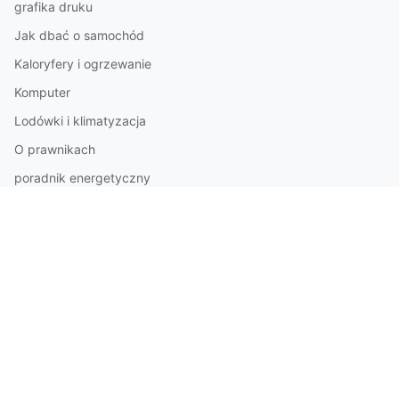
grafika druku
Jak dbać o samochód
Kaloryfery i ogrzewanie
Komputer
Lodówki i klimatyzacja
O prawnikach
poradnik energetyczny
Pozycjonowanie i optymalizacja
Przepisy wegetariańskie
Rozliczenia księgowe
Szkolenia językowe
trans info
układy elektro
Weselnie