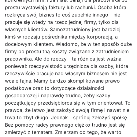
konkretnych firm, i zamiast pensji dla pracownika po
prostu wystawiają faktury lub rachunki. Osoba która
rozkręca swój biznes to coś zupełnie innego - nie
pracuje się wtedy na rzecz jednej firmy, tylko dla
własnych klientów. Samozatrudniony jest bardziej
kimś w rodzaju pośrednika między korporacją, a
docelowym klientem. Wiadomo, że w ten sposób duże
firmy po prostu tną koszty związane z zatrudnieniem
pracownika. Ale do rzeczy - ta różnica jest ważna,
ponieważ rzeczywistość urzędnicza dla osoby, która
rzeczywiście pracuje nad własnym biznesem nie jest
wcale fajna. Mamy bardzo skomplikowane prawo
podatkowe oraz to dotyczące działalności
gospodarczej i naprawdę trudno, żeby każdy
początkujący przedsiębiorca się w tym orientował. To
prawda, że łatwo jest założyć swoją firmę i nawet nie
trwa to zbyt długo. Jednak... spróbuj założyć spółkę.
Bez pomocy radcy prawnego ciężko trudno jest się
zmierzyć z tematem. Zmierzam do tego, że warto