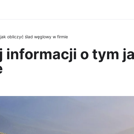
m jak obliczyć ślad węglowy w firmie
j informacji o tym j
e