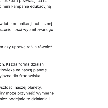
astruktura pozwalająca na
ić mini kampanię edukacyjną
 lub komunikacji publicznej
jszenie ilości wyemitowanego
em czy uprawą roślin również
ch. Każda forma działań,
łowieka na naszą planetę.
zyjazna dla środowiska.
złości naszej planety.
tóry może przynieść wymierne
nież podejmie te działania i