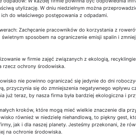
 odpadów: W każdej firmie powinna być odpowiednia infr
aściwą utylizację. W dniu niedzielnym można przeprowadz
 ich do właściwego postępowania z odpadami.
owerach: Zachęcanie pracowników do korzystania z rowerów
 świetnym sposobem na ograniczenie emisji spalin i zmnie
nizowanie w firmie zajęć związanych z ekologią, recyklingi
a rzecz ochrony środowiska.
owisko nie powinno ograniczać się jedynie do dni roboczy
wą, przyczynia się do zmniejszenia negatywnego wpływu cz
a już teraz, by nasza firma była bardziej ekologiczna i pr
ałych kroków, które mogą mieć wielkie znaczenie dla przys
wisko również w niedzielę niehandlową, to piękny gest, k
irmy, jak i dla naszej planety. Jesteśmy przekonani, że
rów
ej na ochronie środowiska.